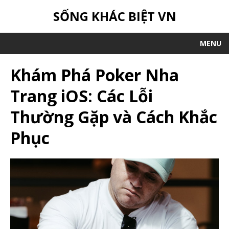
SỐNG KHÁC BIỆT VN
MENU
Khám Phá Poker Nha
Trang iOS: Các Lỗi
Thường Gặp và Cách Khắc
Phục