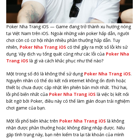
Poker Nha Trang iOS — Game đang trở thành xu hướng nóng
tại Việt Nam trên iOS. Ngoài những ván poker hấp dẫn, người
chơi còn có cơ hội nhận nhiều phần thưởng hấp dẫn. Tuy
nhiên,
Poker Nha Trang iOS
có thể gây ra một số lỗi khi sử
dụng. Vậy dịch vụ tổng quát cũng như các lỗi của
Poker Nha
Trang iOS
là gì và cách khắc phục như thế nào?
Một trong số đó là không thể sử dụng
Poker Nha Trang iOS
.
Nguyên nhân có thể do kết nối internet không ổn định hoặc
thiết bị chưa được cập nhật lên phiên bản mới nhất. Thứ hai,
lỗi phổ biến nhất của
Poker Nha Trang iOS
là việc bị kết nối
bất ngờ bởi Poker, điều này có thể làm gián đoạn trải nghiệm
chơi game của bạn.
Một lỗi phổ biến khác trên
Poker Nha Trang iOS
là không
nhận được phần thưởng hoặc không đăng nhập được. Nếu
gặp tình trạng này, bạn nên kiểm tra lại tài khoản của mình