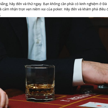
 Nẵng, hãy đến và thử ngay. Bạn không cần phải có kinh nghiệm ở Đà
 và cảm nhận trọn vẹn niềm vui của poker. Hãy đến và khám phá điều
.