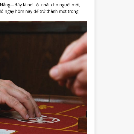
 Nẵng—đây là nơi tốt nhất cho người mới,
 đó ngay hôm nay để trở thành một trong