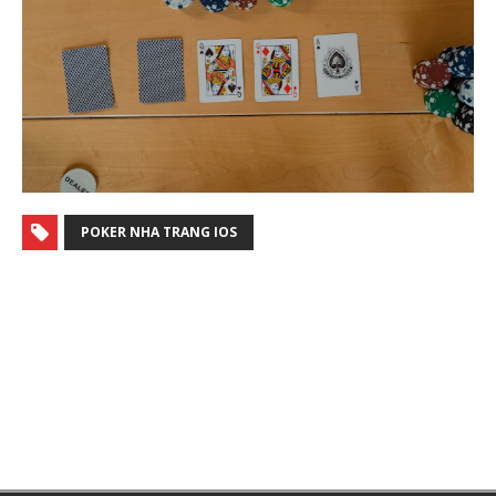
POKER NHA TRANG IOS