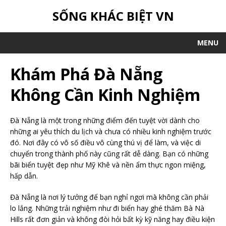
SỐNG KHÁC BIỆT VN
MENU
Khám Phá Đà Nẵng
Không Cần Kinh Nghiệm
Đà Nẵng là một trong những điểm đến tuyệt vời dành cho
những ai yêu thích du lịch và chưa có nhiều kinh nghiệm trước
đó. Nơi đây có vô số điều vô cùng thú vị để làm, và việc di
chuyển trong thành phố này cũng rất dễ dàng. Bạn có những
bãi biển tuyệt đẹp như Mỹ Khê và nền ẩm thực ngon miệng,
hấp dẫn.
Đà Nẵng là nơi lý tưởng để bạn nghỉ ngơi mà không cần phải
lo lắng. Những trải nghiệm như đi biển hay ghé thăm Bà Nà
Hills rất đơn giản và không đòi hỏi bất kỳ kỹ năng hay điều kiện