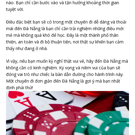
nào. Bạn chỉ cần bước vào và tận hưởng khoảng thời gian
tuyệt vời.
Điều đặc biệt bạn sẽ có trong một chuyến đi dễ dàng và thoải
mái đến Đà Nẵng là bạn chỉ cần trải nghiệm những điều mới
mẻ mà không quá khó để học. Đây là một thành phố thân
thiện, an toàn và đi bộ thuận tiện, nơi thật sự khiến bạn cảm
thấy như đang ở nhà.
Vì vậy, nếu bạn muốn kỳ nghỉ thật vui vẻ, hãy đến Đà Nẵng mà
không cần có kinh nghiệm. Kỳ vọng và niềm vui của bạn sẽ
đóng vai trò như chiếc la bàn dẫn đường cho hành trình này.
Một chuyến đi đơn giản đến Đà Nẵng là gợi ý mà bạn nhất
định phải thử!